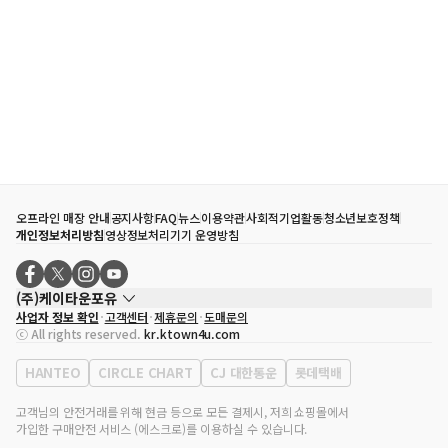
오프라인 매장 안내
공지사항
FAQ
뉴스
이용약관
사회적기업활동
청소년보호정책
개인정보처리방침
영상정보처리기기 운영방침
(주)케이타운포유
사업자 정보 확인
고객센터
제휴문의
도매문의
대표자
송효민
ⓒ All rights reserved.
kr.ktown4u.com
사업자등록번호
120-87-71116
통신판매업 신고번호
제2011-서울강남-02223
HANTEO
CIRCLE CHART
CJ 대한통운
롯데택배
대표전화
02-552-9855
사무실 주소
서울특별시 강남구 영동대로 513, 3층(삼성동, 코엑스)
고객님의 안전거래를 위해 현금 등으로 모든 결제시, 저희 쇼핑몰에서
가입한 구매안전 서비스 (에스크로)를 이용하실 수 있습니다.