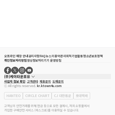
오프라인 매장 안내
공지사항
FAQ
뉴스
이용약관
사회적기업활동
청소년보호정책
개인정보처리방침
영상정보처리기기 운영방침
(주)케이타운포유
사업자 정보 확인
고객센터
제휴문의
도매문의
대표자
송효민
ⓒ All rights reserved.
kr.ktown4u.com
사업자등록번호
120-87-71116
통신판매업 신고번호
제2011-서울강남-02223
HANTEO
CIRCLE CHART
CJ 대한통운
롯데택배
대표전화
02-552-9855
사무실 주소
서울특별시 강남구 영동대로 513, 3층(삼성동, 코엑스)
고객님의 안전거래를 위해 현금 등으로 모든 결제시, 저희 쇼핑몰에서
가입한 구매안전 서비스 (에스크로)를 이용하실 수 있습니다.