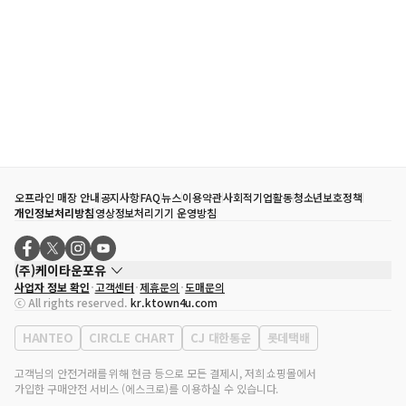
오프라인 매장 안내
공지사항
FAQ
뉴스
이용약관
사회적기업활동
청소년보호정책
개인정보처리방침
영상정보처리기기 운영방침
(주)케이타운포유
사업자 정보 확인
고객센터
제휴문의
도매문의
대표자
송효민
ⓒ All rights reserved.
kr.ktown4u.com
사업자등록번호
120-87-71116
통신판매업 신고번호
제2011-서울강남-02223
HANTEO
CIRCLE CHART
CJ 대한통운
롯데택배
대표전화
02-552-9855
사무실 주소
서울특별시 강남구 영동대로 513, 3층(삼성동, 코엑스)
고객님의 안전거래를 위해 현금 등으로 모든 결제시, 저희 쇼핑몰에서
가입한 구매안전 서비스 (에스크로)를 이용하실 수 있습니다.