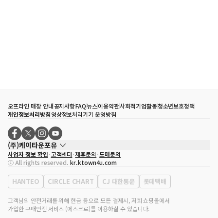
오프라인 매장 안내
공지사항
FAQ
뉴스
이용약관
사회적기업활동
청소년보호정책
개인정보처리방침
영상정보처리기기 운영방침
(주)케이타운포유
사업자 정보 확인
고객센터
제휴문의
도매문의
대표자
송효민
ⓒ All rights reserved.
kr.ktown4u.com
사업자등록번호
120-87-71116
통신판매업 신고번호
제2011-서울강남-02223
HANTEO
CIRCLE CHART
CJ 대한통운
롯데택배
대표전화
02-552-9855
사무실 주소
서울특별시 강남구 영동대로 513, 3층(삼성동, 코엑스)
고객님의 안전거래를 위해 현금 등으로 모든 결제시, 저희 쇼핑몰에서
가입한 구매안전 서비스 (에스크로)를 이용하실 수 있습니다.