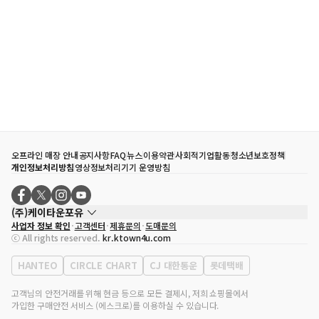
오프라인 매장 안내
공지사항
FAQ
뉴스
이용약관
사회적기업활동
청소년보호정책
개인정보처리방침
영상정보처리기기 운영방침
(주)케이타운포유
사업자 정보 확인
고객센터
제휴문의
도매문의
대표자
송효민
ⓒ All rights reserved.
kr.ktown4u.com
사업자등록번호
120-87-71116
통신판매업 신고번호
제2011-서울강남-02223
HANTEO
CIRCLE CHART
CJ 대한통운
롯데택배
대표전화
02-552-9855
사무실 주소
서울특별시 강남구 영동대로 513, 3층(삼성동, 코엑스)
고객님의 안전거래를 위해 현금 등으로 모든 결제시, 저희 쇼핑몰에서
가입한 구매안전 서비스 (에스크로)를 이용하실 수 있습니다.