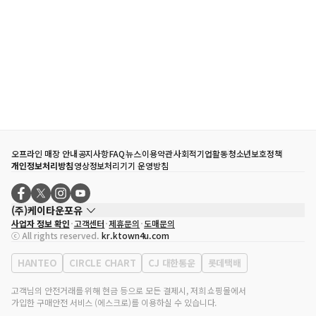
오프라인 매장 안내
공지사항
FAQ
뉴스
이용약관
사회적기업활동
청소년보호정책
개인정보처리방침
영상정보처리기기 운영방침
(주)케이타운포유
사업자 정보 확인
고객센터
제휴문의
도매문의
대표자
송효민
ⓒ All rights reserved.
kr.ktown4u.com
사업자등록번호
120-87-71116
통신판매업 신고번호
제2011-서울강남-02223
HANTEO
CIRCLE CHART
CJ 대한통운
롯데택배
대표전화
02-552-9855
사무실 주소
서울특별시 강남구 영동대로 513, 3층(삼성동, 코엑스)
고객님의 안전거래를 위해 현금 등으로 모든 결제시, 저희 쇼핑몰에서
가입한 구매안전 서비스 (에스크로)를 이용하실 수 있습니다.