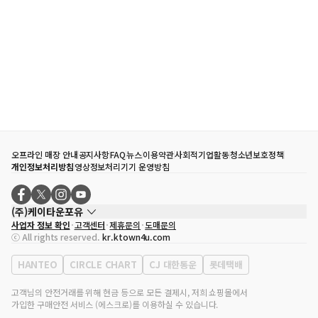
오프라인 매장 안내
공지사항
FAQ
뉴스
이용약관
사회적기업활동
청소년보호정책
개인정보처리방침
영상정보처리기기 운영방침
(주)케이타운포유
사업자 정보 확인
고객센터
제휴문의
도매문의
대표자
송효민
ⓒ All rights reserved.
kr.ktown4u.com
사업자등록번호
120-87-71116
통신판매업 신고번호
제2011-서울강남-02223
HANTEO
CIRCLE CHART
CJ 대한통운
롯데택배
대표전화
02-552-9855
사무실 주소
서울특별시 강남구 영동대로 513, 3층(삼성동, 코엑스)
고객님의 안전거래를 위해 현금 등으로 모든 결제시, 저희 쇼핑몰에서
가입한 구매안전 서비스 (에스크로)를 이용하실 수 있습니다.