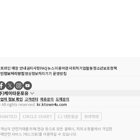
프라인 매장 안내
공지사항
FAQ
뉴스
이용약관
사회적기업활동
청소년보호정책
개인정보처리방침
영상정보처리기기 운영방침
(주)케이타운포유
업자 정보 확인
고객센터
제휴문의
도매문의
대표자
송효민
 All rights reserved.
kr.ktown4u.com
사업자등록번호
120-87-71116
통신판매업 신고번호
제2011-서울강남-02223
HANTEO
CIRCLE CHART
CJ 대한통운
롯데택배
대표전화
02-552-9855
무실 주소
서울특별시 강남구 영동대로 513, 3층(삼성동, 코엑스)
객님의 안전거래를 위해 현금 등으로 모든 결제시, 저희 쇼핑몰에서 가입한
매안전 서비스 (에스크로)를 이용하실 수 있습니다.