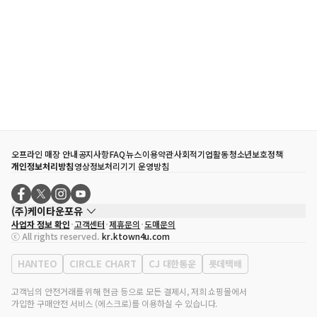
오프라인 매장 안내
공지사항
FAQ
뉴스
이용약관
사회적기업활동
청소년보호정책
개인정보처리방침
영상정보처리기기 운영방침
(주)케이타운포유
사업자 정보 확인
고객센터
제휴문의
도매문의
대표자
송효민
ⓒ All rights reserved.
kr.ktown4u.com
사업자등록번호
120-87-71116
통신판매업 신고번호
제2011-서울강남-02223
HANTEO
CIRCLE CHART
CJ 대한통운
롯데택배
대표전화
02-552-9855
사무실 주소
서울특별시 강남구 영동대로 513, 3층(삼성동, 코엑스)
고객님의 안전거래를 위해 현금 등으로 모든 결제시, 저희 쇼핑몰에서
가입한 구매안전 서비스 (에스크로)를 이용하실 수 있습니다.