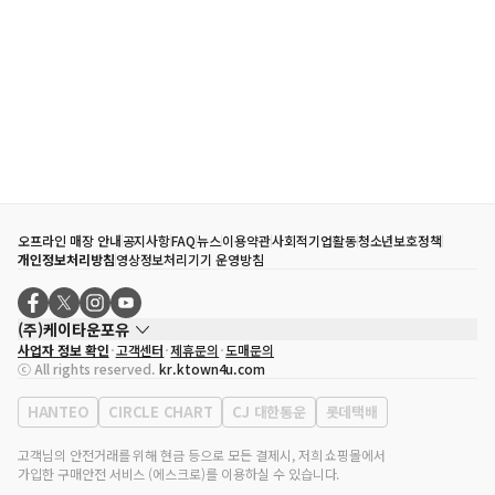
오프라인 매장 안내
공지사항
FAQ
뉴스
이용약관
사회적기업활동
청소년보호정책
개인정보처리방침
영상정보처리기기 운영방침
(주)케이타운포유
사업자 정보 확인
고객센터
제휴문의
도매문의
대표자
송효민
ⓒ All rights reserved.
kr.ktown4u.com
사업자등록번호
120-87-71116
통신판매업 신고번호
제2011-서울강남-02223
HANTEO
CIRCLE CHART
CJ 대한통운
롯데택배
대표전화
02-552-9855
사무실 주소
서울특별시 강남구 영동대로 513, 3층(삼성동, 코엑스)
고객님의 안전거래를 위해 현금 등으로 모든 결제시, 저희 쇼핑몰에서
가입한 구매안전 서비스 (에스크로)를 이용하실 수 있습니다.