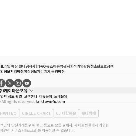
프라인 매장 안내
공지사항
FAQ
뉴스
이용약관
사회적기업활동
청소년보호정책
개인정보처리방침
영상정보처리기기 운영방침
(주)케이타운포유
업자 정보 확인
고객센터
제휴문의
도매문의
대표자
송효민
 All rights reserved.
kr.ktown4u.com
사업자등록번호
120-87-71116
통신판매업 신고번호
제2011-서울강남-02223
HANTEO
CIRCLE CHART
CJ 대한통운
롯데택배
대표전화
02-552-9855
무실 주소
서울특별시 강남구 영동대로 513, 3층(삼성동, 코엑스)
객님의 안전거래를 위해 현금 등으로 모든 결제시, 저희 쇼핑몰에서 가입한
매안전 서비스 (에스크로)를 이용하실 수 있습니다.