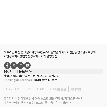
오프라인 매장 안내
공지사항
FAQ
뉴스
이용약관
사회적기업활동
청소년보호정책
개인정보처리방침
영상정보처리기기 운영방침
(주)케이타운포유
사업자 정보 확인
고객센터
제휴문의
도매문의
대표자
송효민
ⓒ All rights reserved.
kr.ktown4u.com
사업자등록번호
120-87-71116
통신판매업 신고번호
제2011-서울강남-02223
HANTEO
CIRCLE CHART
CJ 대한통운
롯데택배
대표전화
02-552-9855
사무실 주소
서울특별시 강남구 영동대로 513, 3층(삼성동, 코엑스)
고객님의 안전거래를 위해 현금 등으로 모든 결제시, 저희 쇼핑몰에서
가입한 구매안전 서비스 (에스크로)를 이용하실 수 있습니다.