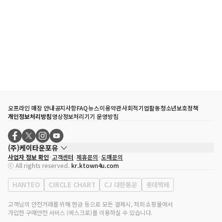
오프라인 매장 안내
공지사항
FAQ
뉴스
이용약관
사회적기업활동
청소년보호정책
개인정보처리방침
영상정보처리기기 운영방침
(주)케이타운포유
사업자 정보 확인
고객센터
제휴문의
도매문의
대표자
송효민
ⓒ All rights reserved.
kr.ktown4u.com
사업자등록번호
120-87-71116
통신판매업 신고번호
제2011-서울강남-02223
HANTEO
CIRCLE CHART
CJ 대한통운
롯데택배
대표전화
02-552-9855
사무실 주소
서울특별시 강남구 영동대로 513, 3층(삼성동, 코엑스)
고객님의 안전거래를 위해 현금 등으로 모든 결제시, 저희 쇼핑몰에서
가입한 구매안전 서비스 (에스크로)를 이용하실 수 있습니다.