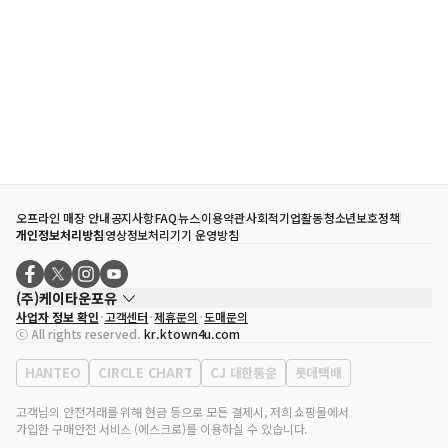
오프라인 매장 안내
공지사항
FAQ
뉴스
이용약관
사회적기업활동
청소년보호정책
개인정보처리방침
영상정보처리기기 운영방침
(주)케이타운포유
사업자 정보 확인
고객센터
제휴문의
도매문의
대표자
송효민
ⓒ All rights reserved.
kr.ktown4u.com
사업자등록번호
120-87-71116
통신판매업 신고번호
제2011-서울강남-02223
HANTEO
CIRCLE CHART
CJ 대한통운
롯데택배
대표전화
02-552-9855
사무실 주소
서울특별시 강남구 영동대로 513, 3층(삼성동, 코엑스)
고객님의 안전거래를 위해 현금 등으로 모든 결제시, 저희 쇼핑몰에서
가입한 구매안전 서비스 (에스크로)를 이용하실 수 있습니다.