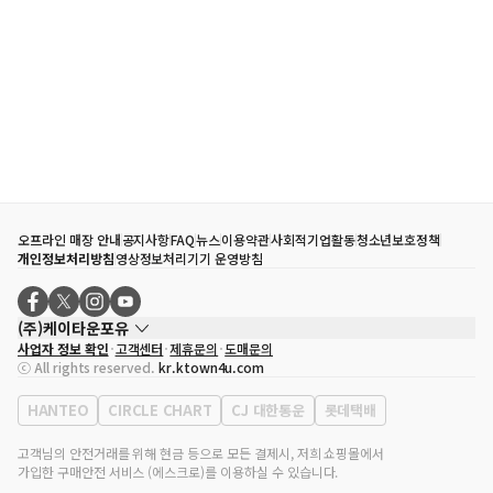
오프라인 매장 안내
공지사항
FAQ
뉴스
이용약관
사회적기업활동
청소년보호정책
개인정보처리방침
영상정보처리기기 운영방침
(주)케이타운포유
사업자 정보 확인
고객센터
제휴문의
도매문의
대표자
송효민
ⓒ All rights reserved.
kr.ktown4u.com
사업자등록번호
120-87-71116
통신판매업 신고번호
제2011-서울강남-02223
HANTEO
CIRCLE CHART
CJ 대한통운
롯데택배
대표전화
02-552-9855
사무실 주소
서울특별시 강남구 영동대로 513, 3층(삼성동, 코엑스)
고객님의 안전거래를 위해 현금 등으로 모든 결제시, 저희 쇼핑몰에서
가입한 구매안전 서비스 (에스크로)를 이용하실 수 있습니다.