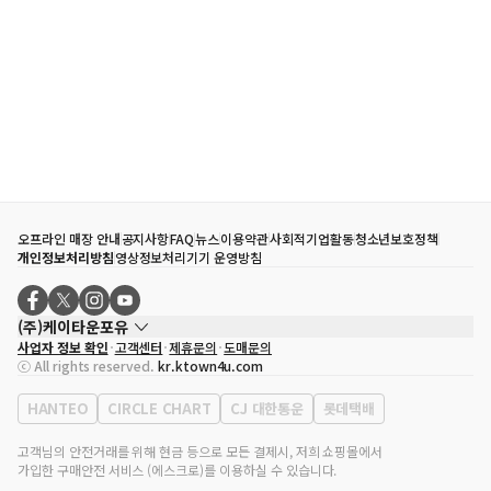
오프라인 매장 안내
공지사항
FAQ
뉴스
이용약관
사회적기업활동
청소년보호정책
개인정보처리방침
영상정보처리기기 운영방침
(주)케이타운포유
사업자 정보 확인
고객센터
제휴문의
도매문의
대표자
송효민
ⓒ All rights reserved.
kr.ktown4u.com
사업자등록번호
120-87-71116
통신판매업 신고번호
제2011-서울강남-02223
HANTEO
CIRCLE CHART
CJ 대한통운
롯데택배
대표전화
02-552-9855
사무실 주소
서울특별시 강남구 영동대로 513, 3층(삼성동, 코엑스)
고객님의 안전거래를 위해 현금 등으로 모든 결제시, 저희 쇼핑몰에서
가입한 구매안전 서비스 (에스크로)를 이용하실 수 있습니다.