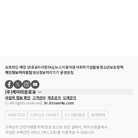
오프라인 매장 안내
공지사항
FAQ
뉴스
이용약관
사회적기업활동
청소년보호정책
개인정보처리방침
영상정보처리기기 운영방침
(주)케이타운포유
사업자 정보 확인
고객센터
제휴문의
도매문의
대표자
송효민
ⓒ All rights reserved.
kr.ktown4u.com
사업자등록번호
120-87-71116
통신판매업 신고번호
제2011-서울강남-02223
HANTEO
CIRCLE CHART
CJ 대한통운
롯데택배
대표전화
02-552-9855
사무실 주소
서울특별시 강남구 영동대로 513, 3층(삼성동, 코엑스)
고객님의 안전거래를 위해 현금 등으로 모든 결제시, 저희 쇼핑몰에서
가입한 구매안전 서비스 (에스크로)를 이용하실 수 있습니다.