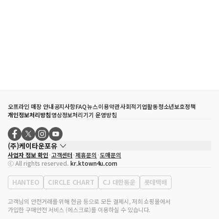
오프라인 매장 안내
공지사항
FAQ
뉴스
이용약관
사회적기업활동
청소년보호정책
개인정보처리방침
영상정보처리기기 운영방침
(주)케이타운포유
사업자 정보 확인
고객센터
제휴문의
도매문의
대표자
송효민
ⓒ All rights reserved.
kr.ktown4u.com
사업자등록번호
120-87-71116
통신판매업 신고번호
제2011-서울강남-02223
HANTEO
CIRCLE CHART
CJ 대한통운
롯데택배
대표전화
02-552-9855
사무실 주소
서울특별시 강남구 영동대로 513, 3층(삼성동, 코엑스)
고객님의 안전거래를 위해 현금 등으로 모든 결제시, 저희 쇼핑몰에서
가입한 구매안전 서비스 (에스크로)를 이용하실 수 있습니다.