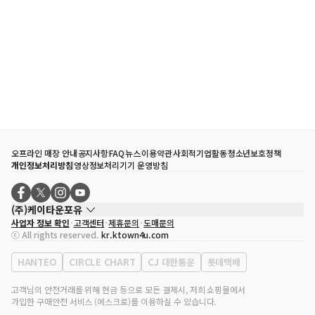
오프라인 매장 안내
공지사항
FAQ
뉴스
이용약관
사회적기업활동
청소년보호정책
개인정보처리방침
영상정보처리기기 운영방침
(주)케이타운포유
사업자 정보 확인
고객센터
제휴문의
도매문의
대표자
송효민
ⓒ All rights reserved.
kr.ktown4u.com
사업자등록번호
120-87-71116
통신판매업 신고번호
제2011-서울강남-02223
HANTEO
CIRCLE CHART
CJ 대한통운
롯데택배
대표전화
02-552-9855
사무실 주소
서울특별시 강남구 영동대로 513, 3층(삼성동, 코엑스)
고객님의 안전거래를 위해 현금 등으로 모든 결제시, 저희 쇼핑몰에서
가입한 구매안전 서비스 (에스크로)를 이용하실 수 있습니다.