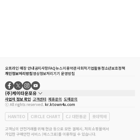
오프라인 매장 안내
공지사항
FAQ
뉴스
이용약관
사회적기업활동
청소년보호정책
개인정보처리방침
영상정보처리기기 운영방침
(주)케이타운포유
사업자 정보 확인
고객센터
제휴문의
도매문의
대표자
송효민
ⓒ All rights reserved.
kr.ktown4u.com
사업자등록번호
120-87-71116
통신판매업 신고번호
제2011-서울강남-02223
HANTEO
CIRCLE CHART
CJ 대한통운
롯데택배
대표전화
02-552-9855
사무실 주소
서울특별시 강남구 영동대로 513, 3층(삼성동, 코엑스)
고객님의 안전거래를 위해 현금 등으로 모든 결제시, 저희 쇼핑몰에서
가입한 구매안전 서비스 (에스크로)를 이용하실 수 있습니다.