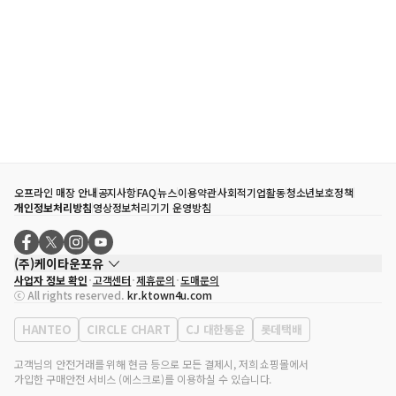
오프라인 매장 안내
공지사항
FAQ
뉴스
이용약관
사회적기업활동
청소년보호정책
개인정보처리방침
영상정보처리기기 운영방침
(주)케이타운포유
사업자 정보 확인
고객센터
제휴문의
도매문의
대표자
송효민
ⓒ All rights reserved.
kr.ktown4u.com
사업자등록번호
120-87-71116
통신판매업 신고번호
제2011-서울강남-02223
HANTEO
CIRCLE CHART
CJ 대한통운
롯데택배
대표전화
02-552-9855
사무실 주소
서울특별시 강남구 영동대로 513, 3층(삼성동, 코엑스)
고객님의 안전거래를 위해 현금 등으로 모든 결제시, 저희 쇼핑몰에서
가입한 구매안전 서비스 (에스크로)를 이용하실 수 있습니다.