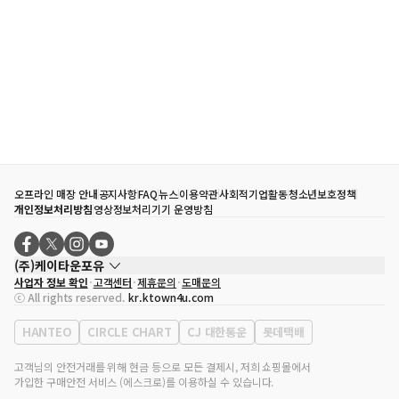
오프라인 매장 안내
공지사항
FAQ
뉴스
이용약관
사회적기업활동
청소년보호정책
개인정보처리방침
영상정보처리기기 운영방침
(주)케이타운포유
사업자 정보 확인
고객센터
제휴문의
도매문의
대표자
송효민
ⓒ All rights reserved.
kr.ktown4u.com
사업자등록번호
120-87-71116
통신판매업 신고번호
제2011-서울강남-02223
HANTEO
CIRCLE CHART
CJ 대한통운
롯데택배
대표전화
02-552-9855
사무실 주소
서울특별시 강남구 영동대로 513, 3층(삼성동, 코엑스)
고객님의 안전거래를 위해 현금 등으로 모든 결제시, 저희 쇼핑몰에서
가입한 구매안전 서비스 (에스크로)를 이용하실 수 있습니다.