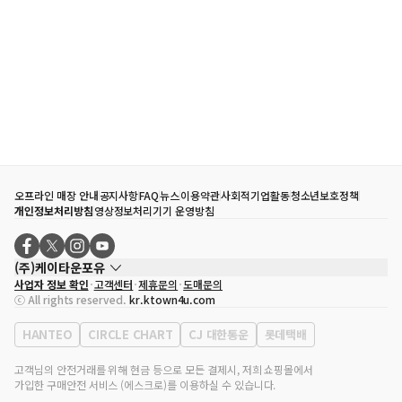
오프라인 매장 안내
공지사항
FAQ
뉴스
이용약관
사회적기업활동
청소년보호정책
개인정보처리방침
영상정보처리기기 운영방침
(주)케이타운포유
사업자 정보 확인
고객센터
제휴문의
도매문의
대표자
송효민
ⓒ All rights reserved.
kr.ktown4u.com
사업자등록번호
120-87-71116
통신판매업 신고번호
제2011-서울강남-02223
HANTEO
CIRCLE CHART
CJ 대한통운
롯데택배
대표전화
02-552-9855
사무실 주소
서울특별시 강남구 영동대로 513, 3층(삼성동, 코엑스)
고객님의 안전거래를 위해 현금 등으로 모든 결제시, 저희 쇼핑몰에서
가입한 구매안전 서비스 (에스크로)를 이용하실 수 있습니다.