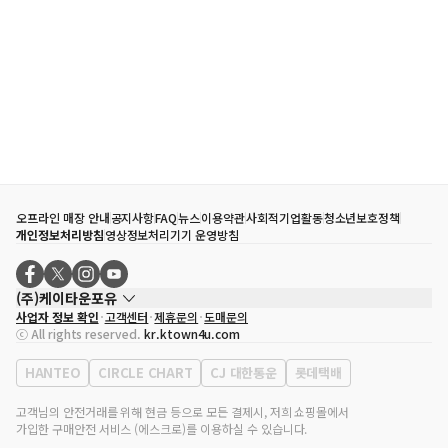
오프라인 매장 안내
공지사항
FAQ
뉴스
이용약관
사회적기업활동
청소년보호정책
개인정보처리방침
영상정보처리기기 운영방침
(주)케이타운포유
사업자 정보 확인
고객센터
제휴문의
도매문의
대표자
송효민
ⓒ All rights reserved.
kr.ktown4u.com
사업자등록번호
120-87-71116
통신판매업 신고번호
제2011-서울강남-02223
HANTEO
CIRCLE CHART
CJ 대한통운
롯데택배
대표전화
02-552-9855
사무실 주소
서울특별시 강남구 영동대로 513, 3층(삼성동, 코엑스)
고객님의 안전거래를 위해 현금 등으로 모든 결제시, 저희 쇼핑몰에서
가입한 구매안전 서비스 (에스크로)를 이용하실 수 있습니다.