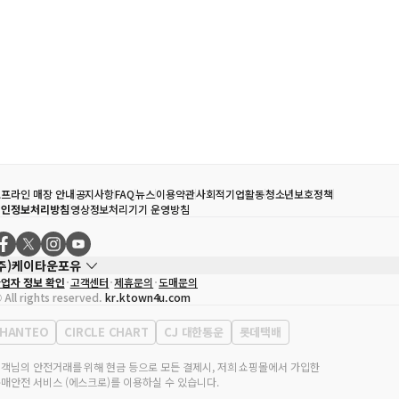
프라인 매장 안내
공지사항
FAQ
뉴스
이용약관
사회적기업활동
청소년보호정책
개인정보처리방침
영상정보처리기기 운영방침
(주)케이타운포유
업자 정보 확인
고객센터
제휴문의
도매문의
대표자
송효민
 All rights reserved.
kr.ktown4u.com
사업자등록번호
120-87-71116
통신판매업 신고번호
제2011-서울강남-02223
HANTEO
CIRCLE CHART
CJ 대한통운
롯데택배
대표전화
02-552-9855
무실 주소
서울특별시 강남구 영동대로 513, 3층(삼성동, 코엑스)
객님의 안전거래를 위해 현금 등으로 모든 결제시, 저희 쇼핑몰에서 가입한
매안전 서비스 (에스크로)를 이용하실 수 있습니다.