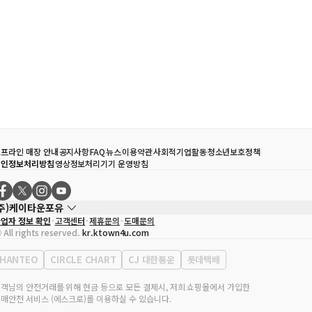
프라인 매장 안내
공지사항
FAQ
뉴스
이용약관
사회적기업활동
청소년보호정책
개인정보처리방침
영상정보처리기기 운영방침
(주)케이타운포유
업자 정보 확인
고객센터
제휴문의
도매문의
대표자
송효민
 All rights reserved.
kr.ktown4u.com
사업자등록번호
120-87-71116
통신판매업 신고번호
제2011-서울강남-02223
HANTEO
CIRCLE CHART
CJ 대한통운
롯데택배
대표전화
02-552-9855
무실 주소
서울특별시 강남구 영동대로 513, 3층(삼성동, 코엑스)
객님의 안전거래를 위해 현금 등으로 모든 결제시, 저희 쇼핑몰에서 가입한
매안전 서비스 (에스크로)를 이용하실 수 있습니다.