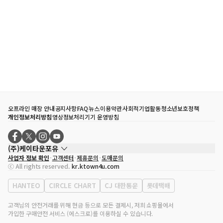
오프라인 매장 안내
공지사항
FAQ
뉴스
이용약관
사회적기업활동
청소년보호정책
개인정보처리방침
영상정보처리기기 운영방침
(주)케이타운포유
사업자 정보 확인
고객센터
제휴문의
도매문의
대표자
송효민
ⓒ All rights reserved.
kr.ktown4u.com
사업자등록번호
120-87-71116
통신판매업 신고번호
제2011-서울강남-02223
HANTEO
CIRCLE CHART
CJ 대한통운
롯데택배
대표전화
02-552-9855
사무실 주소
서울특별시 강남구 영동대로 513, 3층(삼성동, 코엑스)
고객님의 안전거래를 위해 현금 등으로 모든 결제시, 저희 쇼핑몰에서
가입한 구매안전 서비스 (에스크로)를 이용하실 수 있습니다.