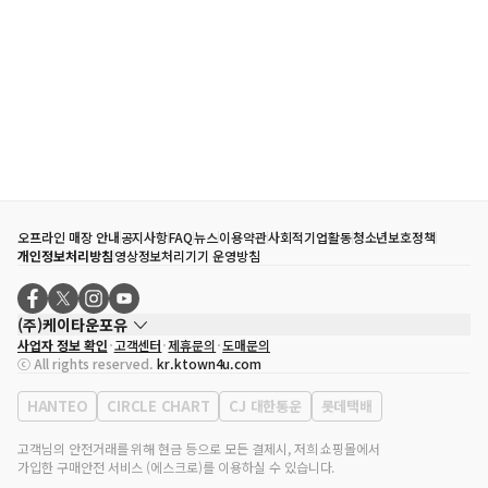
오프라인 매장 안내
공지사항
FAQ
뉴스
이용약관
사회적기업활동
청소년보호정책
개인정보처리방침
영상정보처리기기 운영방침
(주)케이타운포유
사업자 정보 확인
고객센터
제휴문의
도매문의
대표자
송효민
ⓒ All rights reserved.
kr.ktown4u.com
사업자등록번호
120-87-71116
통신판매업 신고번호
제2011-서울강남-02223
HANTEO
CIRCLE CHART
CJ 대한통운
롯데택배
대표전화
02-552-9855
사무실 주소
서울특별시 강남구 영동대로 513, 3층(삼성동, 코엑스)
고객님의 안전거래를 위해 현금 등으로 모든 결제시, 저희 쇼핑몰에서
가입한 구매안전 서비스 (에스크로)를 이용하실 수 있습니다.