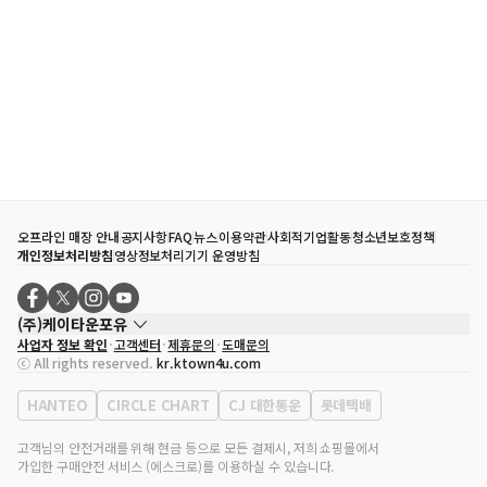
오프라인 매장 안내
공지사항
FAQ
뉴스
이용약관
사회적기업활동
청소년보호정책
개인정보처리방침
영상정보처리기기 운영방침
(주)케이타운포유
사업자 정보 확인
고객센터
제휴문의
도매문의
대표자
송효민
ⓒ All rights reserved.
kr.ktown4u.com
사업자등록번호
120-87-71116
통신판매업 신고번호
제2011-서울강남-02223
HANTEO
CIRCLE CHART
CJ 대한통운
롯데택배
대표전화
02-552-9855
사무실 주소
서울특별시 강남구 영동대로 513, 3층(삼성동, 코엑스)
고객님의 안전거래를 위해 현금 등으로 모든 결제시, 저희 쇼핑몰에서
가입한 구매안전 서비스 (에스크로)를 이용하실 수 있습니다.