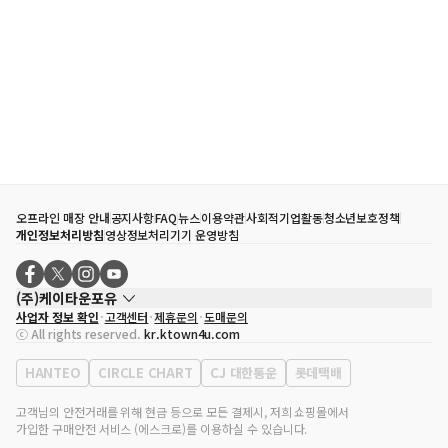
오프라인 매장 안내
공지사항
FAQ
뉴스
이용약관
사회적기업활동
청소년보호정책
개인정보처리방침
영상정보처리기기 운영방침
(주)케이타운포유
사업자 정보 확인
고객센터
제휴문의
도매문의
대표자
송효민
ⓒ All rights reserved.
kr.ktown4u.com
사업자등록번호
120-87-71116
통신판매업 신고번호
제2011-서울강남-02223
HANTEO
CIRCLE CHART
CJ 대한통운
롯데택배
대표전화
02-552-9855
사무실 주소
서울특별시 강남구 영동대로 513, 3층(삼성동, 코엑스)
고객님의 안전거래를 위해 현금 등으로 모든 결제시, 저희 쇼핑몰에서
가입한 구매안전 서비스 (에스크로)를 이용하실 수 있습니다.