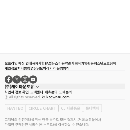
오프라인 매장 안내
공지사항
FAQ
뉴스
이용약관
사회적기업활동
청소년보호정책
개인정보처리방침
영상정보처리기기 운영방침
(주)케이타운포유
사업자 정보 확인
고객센터
제휴문의
도매문의
대표자
송효민
ⓒ All rights reserved.
kr.ktown4u.com
사업자등록번호
120-87-71116
통신판매업 신고번호
제2011-서울강남-02223
HANTEO
CIRCLE CHART
CJ 대한통운
롯데택배
대표전화
02-552-9855
사무실 주소
서울특별시 강남구 영동대로 513, 3층(삼성동, 코엑스)
고객님의 안전거래를 위해 현금 등으로 모든 결제시, 저희 쇼핑몰에서
가입한 구매안전 서비스 (에스크로)를 이용하실 수 있습니다.