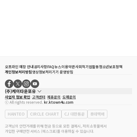
오프라인 매장 안내
공지사항
FAQ
뉴스
이용약관
사회적기업활동
청소년보호정책
개인정보처리방침
영상정보처리기기 운영방침
(주)케이타운포유
사업자 정보 확인
고객센터
제휴문의
도매문의
대표자
송효민
ⓒ All rights reserved.
kr.ktown4u.com
사업자등록번호
120-87-71116
통신판매업 신고번호
제2011-서울강남-02223
HANTEO
CIRCLE CHART
CJ 대한통운
롯데택배
대표전화
02-552-9855
사무실 주소
서울특별시 강남구 영동대로 513, 3층(삼성동, 코엑스)
고객님의 안전거래를 위해 현금 등으로 모든 결제시, 저희 쇼핑몰에서
가입한 구매안전 서비스 (에스크로)를 이용하실 수 있습니다.