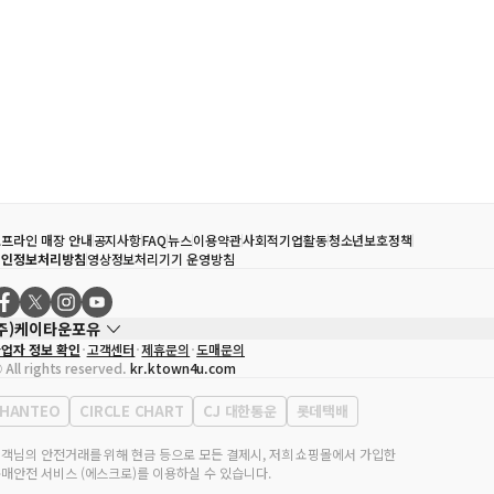
프라인 매장 안내
공지사항
FAQ
뉴스
이용약관
사회적기업활동
청소년보호정책
개인정보처리방침
영상정보처리기기 운영방침
(주)케이타운포유
업자 정보 확인
고객센터
제휴문의
도매문의
대표자
송효민
 All rights reserved.
kr.ktown4u.com
사업자등록번호
120-87-71116
통신판매업 신고번호
제2011-서울강남-02223
HANTEO
CIRCLE CHART
CJ 대한통운
롯데택배
대표전화
02-552-9855
무실 주소
서울특별시 강남구 영동대로 513, 3층(삼성동, 코엑스)
객님의 안전거래를 위해 현금 등으로 모든 결제시, 저희 쇼핑몰에서 가입한
매안전 서비스 (에스크로)를 이용하실 수 있습니다.