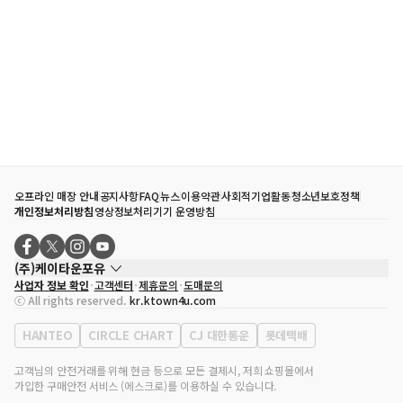
오프라인 매장 안내
공지사항
FAQ
뉴스
이용약관
사회적기업활동
청소년보호정책
개인정보처리방침
영상정보처리기기 운영방침
(주)케이타운포유
사업자 정보 확인
고객센터
제휴문의
도매문의
대표자
송효민
ⓒ All rights reserved.
kr.ktown4u.com
사업자등록번호
120-87-71116
통신판매업 신고번호
제2011-서울강남-02223
HANTEO
CIRCLE CHART
CJ 대한통운
롯데택배
대표전화
02-552-9855
사무실 주소
서울특별시 강남구 영동대로 513, 3층(삼성동, 코엑스)
고객님의 안전거래를 위해 현금 등으로 모든 결제시, 저희 쇼핑몰에서
가입한 구매안전 서비스 (에스크로)를 이용하실 수 있습니다.