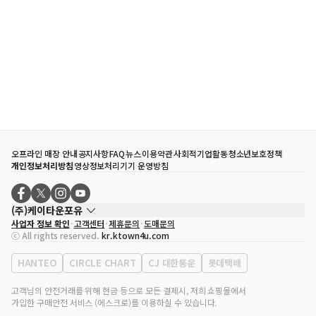
오프라인 매장 안내
공지사항
FAQ
뉴스
이용약관
사회적기업활동
청소년보호정책
개인정보처리방침
영상정보처리기기 운영방침
(주)케이타운포유
사업자 정보 확인
고객센터
제휴문의
도매문의
대표자
송효민
ⓒ All rights reserved.
kr.ktown4u.com
사업자등록번호
120-87-71116
통신판매업 신고번호
제2011-서울강남-02223
HANTEO
CIRCLE CHART
CJ 대한통운
롯데택배
대표전화
02-552-9855
사무실 주소
서울특별시 강남구 영동대로 513, 3층(삼성동, 코엑스)
고객님의 안전거래를 위해 현금 등으로 모든 결제시, 저희 쇼핑몰에서
가입한 구매안전 서비스 (에스크로)를 이용하실 수 있습니다.