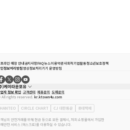
프라인 매장 안내
공지사항
FAQ
뉴스
이용약관
사회적기업활동
청소년보호정책
개인정보처리방침
영상정보처리기기 운영방침
(주)케이타운포유
업자 정보 확인
고객센터
제휴문의
도매문의
대표자
송효민
 All rights reserved.
kr.ktown4u.com
사업자등록번호
120-87-71116
통신판매업 신고번호
제2011-서울강남-02223
HANTEO
CIRCLE CHART
CJ 대한통운
롯데택배
대표전화
02-552-9855
무실 주소
서울특별시 강남구 영동대로 513, 3층(삼성동, 코엑스)
객님의 안전거래를 위해 현금 등으로 모든 결제시, 저희 쇼핑몰에서 가입한
매안전 서비스 (에스크로)를 이용하실 수 있습니다.