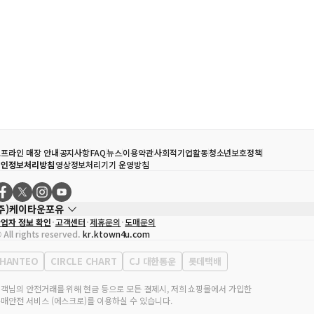
프라인 매장 안내
공지사항
FAQ
뉴스
이용약관
사회적기업활동
청소년보호정책
개인정보처리방침
영상정보처리기기 운영방침
(주)케이타운포유
업자 정보 확인
고객센터
제휴문의
도매문의
대표자
송효민
 All rights reserved.
kr.ktown4u.com
사업자등록번호
120-87-71116
통신판매업 신고번호
제2011-서울강남-02223
HANTEO
CIRCLE CHART
CJ 대한통운
롯데택배
대표전화
02-552-9855
무실 주소
서울특별시 강남구 영동대로 513, 3층(삼성동, 코엑스)
객님의 안전거래를 위해 현금 등으로 모든 결제시, 저희 쇼핑몰에서 가입한
매안전 서비스 (에스크로)를 이용하실 수 있습니다.