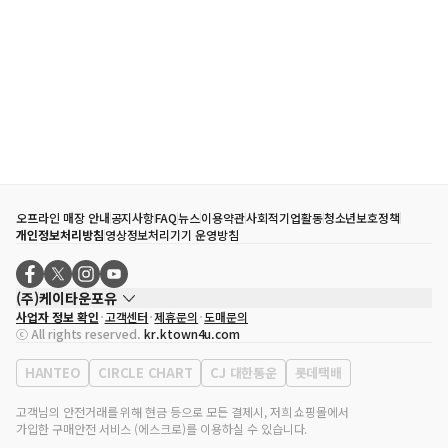
오프라인 매장 안내
공지사항
FAQ
뉴스
이용약관
사회적기업활동
청소년보호정책
개인정보처리방침
영상정보처리기기 운영방침
(주)케이타운포유
사업자 정보 확인
고객센터
제휴문의
도매문의
대표자
송효민
ⓒ All rights reserved.
kr.ktown4u.com
사업자등록번호
120-87-71116
통신판매업 신고번호
제2011-서울강남-02223
HANTEO
CIRCLE CHART
CJ 대한통운
롯데택배
대표전화
02-552-9855
사무실 주소
서울특별시 강남구 영동대로 513, 3층(삼성동, 코엑스)
고객님의 안전거래를 위해 현금 등으로 모든 결제시, 저희 쇼핑몰에서
가입한 구매안전 서비스 (에스크로)를 이용하실 수 있습니다.