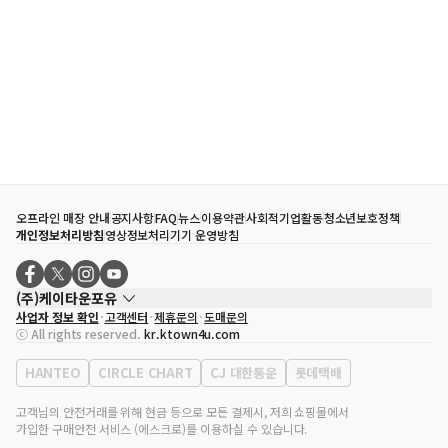
오프라인 매장 안내
공지사항
FAQ
뉴스
이용약관
사회적기업활동
청소년보호정책
개인정보처리방침
영상정보처리기기 운영방침
(주)케이타운포유
사업자 정보 확인
고객센터
제휴문의
도매문의
대표자
송효민
ⓒ All rights reserved.
kr.ktown4u.com
사업자등록번호
120-87-71116
통신판매업 신고번호
제2011-서울강남-02223
HANTEO
CIRCLE CHART
CJ 대한통운
롯데택배
대표전화
02-552-9855
사무실 주소
서울특별시 강남구 영동대로 513, 3층(삼성동, 코엑스)
고객님의 안전거래를 위해 현금 등으로 모든 결제시, 저희 쇼핑몰에서
가입한 구매안전 서비스 (에스크로)를 이용하실 수 있습니다.