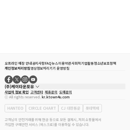
오프라인 매장 안내
공지사항
FAQ
뉴스
이용약관
사회적기업활동
청소년보호정책
개인정보처리방침
영상정보처리기기 운영방침
(주)케이타운포유
사업자 정보 확인
고객센터
제휴문의
도매문의
대표자
송효민
ⓒ All rights reserved.
kr.ktown4u.com
사업자등록번호
120-87-71116
통신판매업 신고번호
제2011-서울강남-02223
HANTEO
CIRCLE CHART
CJ 대한통운
롯데택배
대표전화
02-552-9855
사무실 주소
서울특별시 강남구 영동대로 513, 3층(삼성동, 코엑스)
고객님의 안전거래를 위해 현금 등으로 모든 결제시, 저희 쇼핑몰에서
가입한 구매안전 서비스 (에스크로)를 이용하실 수 있습니다.