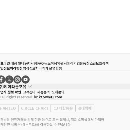
프라인 매장 안내
공지사항
FAQ
뉴스
이용약관
사회적기업활동
청소년보호정책
개인정보처리방침
영상정보처리기기 운영방침
(주)케이타운포유
업자 정보 확인
고객센터
제휴문의
도매문의
대표자
송효민
 All rights reserved.
kr.ktown4u.com
사업자등록번호
120-87-71116
통신판매업 신고번호
제2011-서울강남-02223
HANTEO
CIRCLE CHART
CJ 대한통운
롯데택배
대표전화
02-552-9855
무실 주소
서울특별시 강남구 영동대로 513, 3층(삼성동, 코엑스)
객님의 안전거래를 위해 현금 등으로 모든 결제시, 저희 쇼핑몰에서 가입한
매안전 서비스 (에스크로)를 이용하실 수 있습니다.