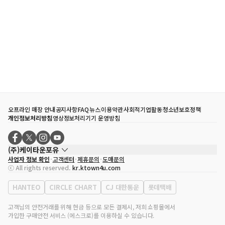
오프라인 매장 안내
공지사항
FAQ
뉴스
이용약관
사회적기업활동
청소년보호정책
개인정보처리방침
영상정보처리기기 운영방침
(주)케이타운포유
사업자 정보 확인
고객센터
제휴문의
도매문의
대표자
송효민
ⓒ All rights reserved.
kr.ktown4u.com
사업자등록번호
120-87-71116
통신판매업 신고번호
제2011-서울강남-02223
HANTEO
CIRCLE CHART
CJ 대한통운
롯데택배
대표전화
02-552-9855
사무실 주소
서울특별시 강남구 영동대로 513, 3층(삼성동, 코엑스)
고객님의 안전거래를 위해 현금 등으로 모든 결제시, 저희 쇼핑몰에서
가입한 구매안전 서비스 (에스크로)를 이용하실 수 있습니다.