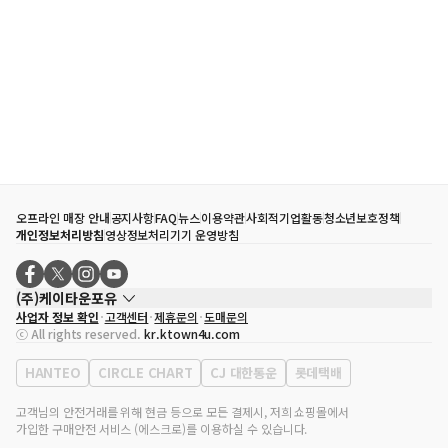
오프라인 매장 안내
공지사항
FAQ
뉴스
이용약관
사회적기업활동
청소년보호정책
개인정보처리방침
영상정보처리기기 운영방침
(주)케이타운포유
사업자 정보 확인
고객센터
제휴문의
도매문의
대표자
송효민
ⓒ All rights reserved.
kr.ktown4u.com
사업자등록번호
120-87-71116
통신판매업 신고번호
제2011-서울강남-02223
HANTEO
CIRCLE CHART
CJ 대한통운
롯데택배
대표전화
02-552-9855
사무실 주소
서울특별시 강남구 영동대로 513, 3층(삼성동, 코엑스)
고객님의 안전거래를 위해 현금 등으로 모든 결제시, 저희 쇼핑몰에서
가입한 구매안전 서비스 (에스크로)를 이용하실 수 있습니다.