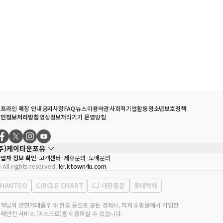
프라인 매장 안내
공지사항
FAQ
뉴스
이용약관
사회적기업활동
청소년보호정책
개인정보처리방침
영상정보처리기기 운영방침
(주)케이타운포유
업자 정보 확인
고객센터
제휴문의
도매문의
대표자
송효민
 All rights reserved.
kr.ktown4u.com
사업자등록번호
120-87-71116
통신판매업 신고번호
제2011-서울강남-02223
HANTEO
CIRCLE CHART
CJ 대한통운
롯데택배
대표전화
02-552-9855
무실 주소
서울특별시 강남구 영동대로 513, 3층(삼성동, 코엑스)
객님의 안전거래를 위해 현금 등으로 모든 결제시, 저희 쇼핑몰에서 가입한
매안전 서비스 (에스크로)를 이용하실 수 있습니다.