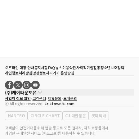
오프라인 매장 안내
공지사항
FAQ
뉴스
이용약관
사회적기업활동
청소년보호정책
개인정보처리방침
영상정보처리기기 운영방침
(주)케이타운포유
사업자 정보 확인
고객센터
제휴문의
도매문의
대표자
송효민
ⓒ All rights reserved.
kr.ktown4u.com
사업자등록번호
120-87-71116
통신판매업 신고번호
제2011-서울강남-02223
HANTEO
CIRCLE CHART
CJ 대한통운
롯데택배
대표전화
02-552-9855
사무실 주소
서울특별시 강남구 영동대로 513, 3층(삼성동, 코엑스)
고객님의 안전거래를 위해 현금 등으로 모든 결제시, 저희 쇼핑몰에서
가입한 구매안전 서비스 (에스크로)를 이용하실 수 있습니다.