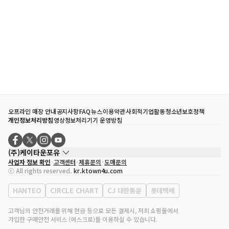
오프라인 매장 안내
공지사항
FAQ
뉴스
이용약관
사회적기업활동
청소년보호정책
개인정보처리방침
영상정보처리기기 운영방침
(주)케이타운포유
사업자 정보 확인
고객센터
제휴문의
도매문의
대표자
송효민
ⓒ All rights reserved.
kr.ktown4u.com
사업자등록번호
120-87-71116
통신판매업 신고번호
제2011-서울강남-02223
HANTEO
CIRCLE CHART
CJ 대한통운
롯데택배
대표전화
02-552-9855
사무실 주소
서울특별시 강남구 영동대로 513, 3층(삼성동, 코엑스)
고객님의 안전거래를 위해 현금 등으로 모든 결제시, 저희 쇼핑몰에서
가입한 구매안전 서비스 (에스크로)를 이용하실 수 있습니다.