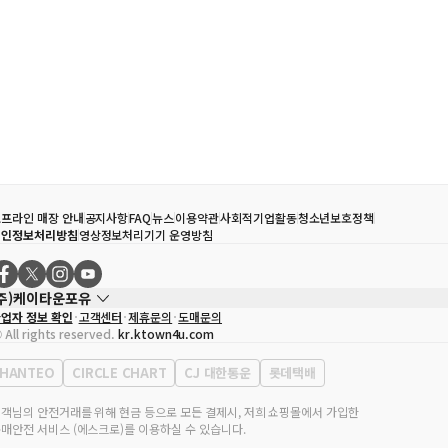
프라인 매장 안내
공지사항
FAQ
뉴스
이용약관
사회적기업활동
청소년보호정책
개인정보처리방침
영상정보처리기기 운영방침
(주)케이타운포유
업자 정보 확인
고객센터
제휴문의
도매문의
대표자
송효민
 All rights reserved.
kr.ktown4u.com
사업자등록번호
120-87-71116
통신판매업 신고번호
제2011-서울강남-02223
HANTEO
CIRCLE CHART
CJ 대한통운
롯데택배
대표전화
02-552-9855
무실 주소
서울특별시 강남구 영동대로 513, 3층(삼성동, 코엑스)
객님의 안전거래를 위해 현금 등으로 모든 결제시, 저희 쇼핑몰에서 가입한
매안전 서비스 (에스크로)를 이용하실 수 있습니다.