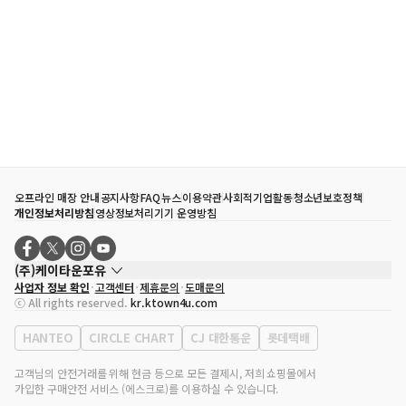
오프라인 매장 안내
공지사항
FAQ
뉴스
이용약관
사회적기업활동
청소년보호정책
개인정보처리방침
영상정보처리기기 운영방침
(주)케이타운포유
사업자 정보 확인
고객센터
제휴문의
도매문의
대표자
송효민
ⓒ All rights reserved.
kr.ktown4u.com
사업자등록번호
120-87-71116
통신판매업 신고번호
제2011-서울강남-02223
HANTEO
CIRCLE CHART
CJ 대한통운
롯데택배
대표전화
02-552-9855
사무실 주소
서울특별시 강남구 영동대로 513, 3층(삼성동, 코엑스)
고객님의 안전거래를 위해 현금 등으로 모든 결제시, 저희 쇼핑몰에서
가입한 구매안전 서비스 (에스크로)를 이용하실 수 있습니다.