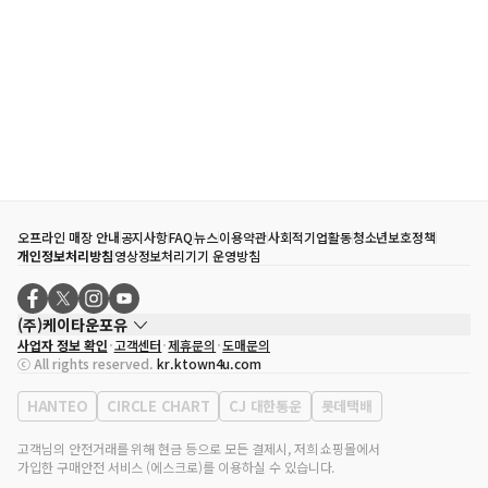
오프라인 매장 안내
공지사항
FAQ
뉴스
이용약관
사회적기업활동
청소년보호정책
개인정보처리방침
영상정보처리기기 운영방침
(주)케이타운포유
사업자 정보 확인
고객센터
제휴문의
도매문의
대표자
송효민
ⓒ All rights reserved.
kr.ktown4u.com
사업자등록번호
120-87-71116
통신판매업 신고번호
제2011-서울강남-02223
HANTEO
CIRCLE CHART
CJ 대한통운
롯데택배
대표전화
02-552-9855
사무실 주소
서울특별시 강남구 영동대로 513, 3층(삼성동, 코엑스)
고객님의 안전거래를 위해 현금 등으로 모든 결제시, 저희 쇼핑몰에서
가입한 구매안전 서비스 (에스크로)를 이용하실 수 있습니다.