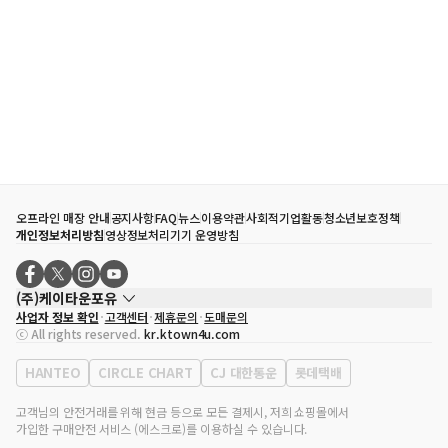
오프라인 매장 안내
공지사항
FAQ
뉴스
이용약관
사회적기업활동
청소년보호정책
개인정보처리방침
영상정보처리기기 운영방침
(주)케이타운포유
사업자 정보 확인
고객센터
제휴문의
도매문의
대표자
송효민
ⓒ All rights reserved.
kr.ktown4u.com
사업자등록번호
120-87-71116
통신판매업 신고번호
제2011-서울강남-02223
HANTEO
CIRCLE CHART
CJ 대한통운
롯데택배
대표전화
02-552-9855
사무실 주소
서울특별시 강남구 영동대로 513, 3층(삼성동, 코엑스)
고객님의 안전거래를 위해 현금 등으로 모든 결제시, 저희 쇼핑몰에서
가입한 구매안전 서비스 (에스크로)를 이용하실 수 있습니다.